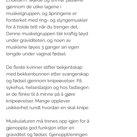
Endetarm, skjede og urinrør passerer
gjennom de ulike lagene i
muskelgruppen, og åpningene er
forsterket med ring- og slyngemuskler
for å holde tett når du trenger det.
Denne muskelgruppen blir kraftig tøyd
under graviditeten, og noen av
musklene tøyes 3 ganger sin egen
lengde under vaginal fødsel.
De fleste kvinner stifter bekjentskap
med bekkenbunnen etter svangerskap
og fødsel gjennom knipeøvelser. På
sykehus, helsestasjon og hos fastlegen
er de flinke til å minne på å gjøre
knipeøvelser. Mange opplever
usikkerhet rundt hvordan en skal knipe.
Muskulaturen må trenes opp igjen for å
gjenoppta god funksjon etter en
graviditet og fødsel. Gjenopptreningen