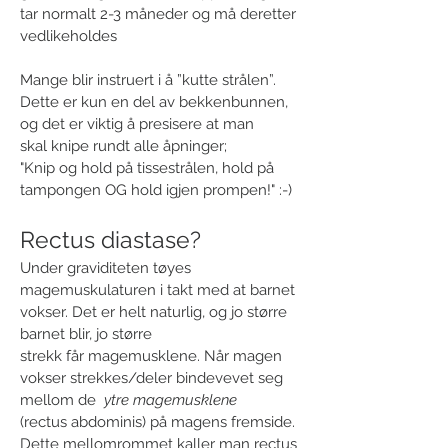
tar normalt 2-3 måneder og må deretter
vedlikeholdes
Mange blir instruert i å ”kutte strålen”.
Dette er kun en del av bekkenbunnen,
og det er viktig å presisere at man
skal knipe rundt alle åpninger;
"Knip og hold på tissestrålen, hold på
tampongen OG hold igjen prompen!" :-)
Rectus diastase?
Under graviditeten tøyes
magemuskulaturen i takt med at barnet
vokser. Det er helt naturlig, og jo større
barnet blir, jo større
strekk får magemusklene. Når magen
vokser strekkes/deler bindevevet seg
mellom de
ytre magemusklene
(rectus abdominis) på magens fremside.
Dette mellomrommet kaller man rectus