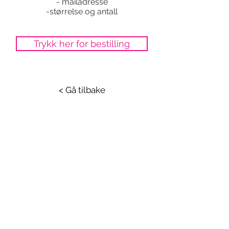
- mailadresse
-størrelse og antall
Trykk her for bestilling
< Gå tilbake
STAY CONNECTED
KONTAKT:
femelle.fysio@gmail.com